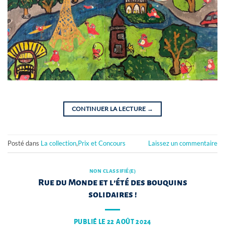
CONTINUER LA LECTURE
→
Posté dans
La collection
,
Prix et Concours
Laissez un commentaire
NON CLASSIFIÉ(E)
Rue du Monde et l’été des bouquins
solidaires !
PUBLIÉ LE
22 AOÛT 2024