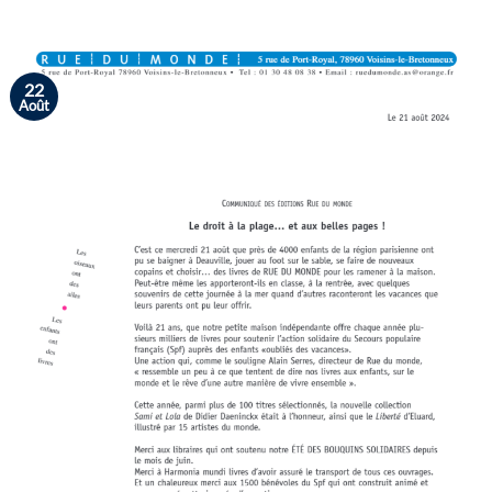
22
Août