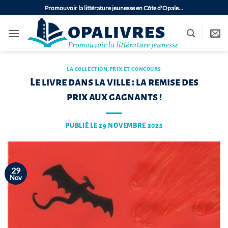
Passer
Promouvoir la littérature jeunesse en Côte d'Opale…
au
contenu
LA COLLECTION
,
PRIX ET CONCOURS
Le livre dans la ville : la remise des
prix aux gagnants !
PUBLIÉ LE
29 NOVEMBRE 2025
29
Nov