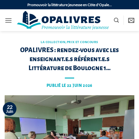
Passer
Promouvoir la littérature jeunesse en Côte d'Opale…
au
contenu
LA COLLECTION
,
PRIX ET CONCOURS
OPALIVRES : rendez-vous avec les
enseignant.e.s référent.e.s
Littérature de Boulogne 1…
PUBLIÉ LE
22 JUIN 2026
22
Juin